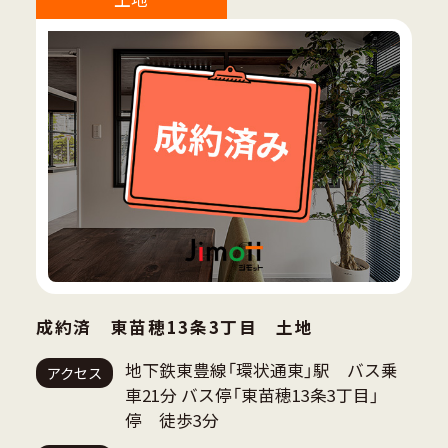
成約済 東苗穂13条3丁目 土地
地下鉄東豊線「環状通東」駅 バス乗
アクセス
車21分 バス停「東苗穂13条3丁目」
停 徒歩3分