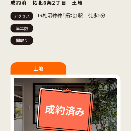
成約済 拓北6条2丁目 土地
JR札沼線線『拓北』駅 徒歩5分
アクセス
築年数
間取り
土地