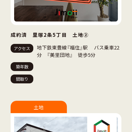
成約済 里塚2条5丁目 土地②
地下鉄東豊線『福住』駅 バス乗車22
アクセス
分 『美里団地』 徒歩5分
築年数
間取り
土地