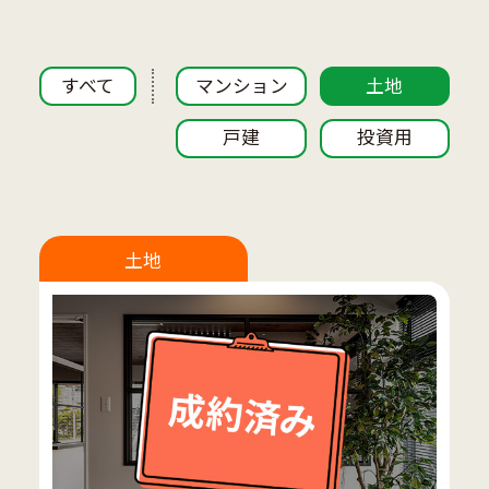
すべて
マンション
土地
戸建
投資用
土地