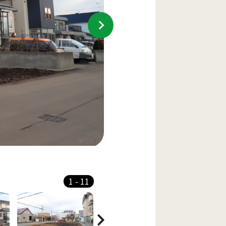
1
-
11