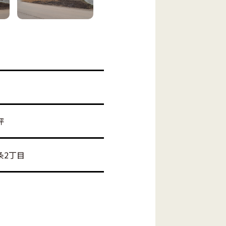
坪
条2丁目