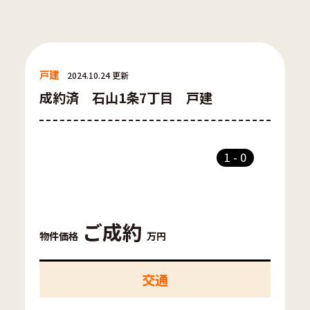
戸建
2024.10.24 更新
成約済 石山1条7丁目 戸建
1
-
0
ご成約
物件価格
万円
交通