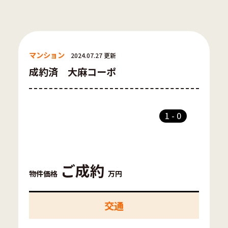
マンション
2024.07.27 更新
成約済 大麻コーポ
1
-
0
ご成約
物件価格
万円
交通